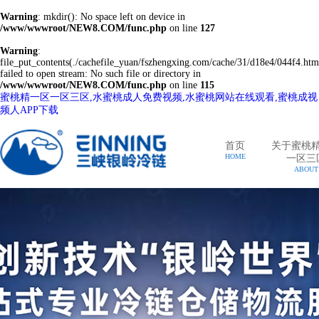
Warning
: mkdir(): No space left on device in
/www/wwwroot/NEW8.COM/func.php
on line
127
Warning
:
file_put_contents(./cachefile_yuan/fszhengxing.com/cache/31/d18e4/044f4.htm
failed to open stream: No such file or directory in
/www/wwwroot/NEW8.COM/func.php
on line
115
蜜桃精一区一区三区,水蜜桃成人免费视频,水蜜桃网站在线观看,蜜桃成视
频人APP下载
首页
关于蜜桃
HOME
一区三
ABOUT