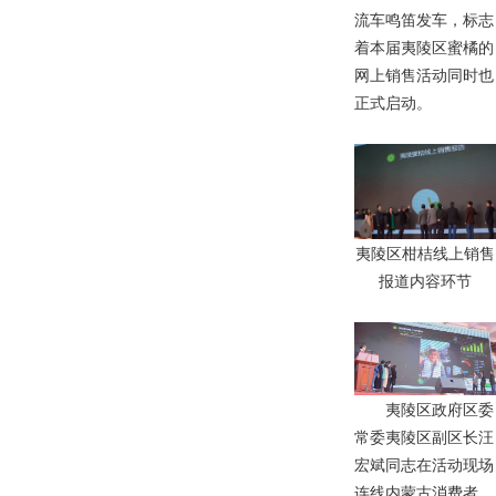
流
车
鸣
笛
发
车
，
标
志
着
本
届
夷
陵
区
蜜
橘
的
网
上
销
售
活
动
同
时
也
正
式
启
动
。
夷
陵
区
柑
桔
线
上
销
售
报
道
内
容
环
节
夷
陵
区
政
府
区
委
常
委
夷
陵
区
副
区
长
汪
宏
斌
同
志
在
活
动
现
场
连
线
内
蒙
古
消
费
者
。