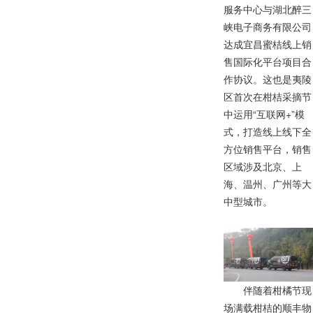
服
务
中
心
与
湖
北
醉
三
峡
电
子
商
务
有
限
公
司
达
成
宜
昌
蜜
桔
线
上
销
售
国
际
化
平
台
项
目
合
作
协
议
。
这
也
是
夷
陵
区
首
次
在
柑
桔
采
摘
节
中
运
用
“
互
联
网
+
”
模
式
，
打
造
线
上
线
下
全
方
位
销
售
平
台
，
销
售
区
域
涉
及
北
京
、
上
海
、
温
州
、
广
州
等
大
中
型
城
市
。
伴
随
着
柑
橘
节
现
场
满
载
柑
桔
的
顺
丰
物