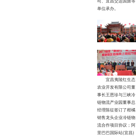
司
、
宜
昌
交
运
国
旅
等
单
位
承
办
。
宜
昌
夷
陵
红
生
态
农
业
开
发
有
限
公
司
董
事
长
王
恩
珍
与
三
峡
冷
链
物
流
产
业
园
董
事
总
经
理
陈
征
签
订
了
柑
橘
销
售
龙
头
企
业
冷
链
物
流
合
作
项
目
协
议
；
阿
里
巴
巴
国
际
站
(
宜
昌
)